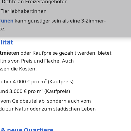
 Dichte an Freizeitangeboten
Tierliebhaber:innen
rünen
kann günstiger sein als eine 3-Zimmer-
te.
lität
ltmieten
oder Kaufpreise gezahlt werden, bietet
tnis von Preis und Fläche. Auch
ssen die Kosten.
 über 4.000 € pro m² (Kaufpreis)
und 3.000 € pro m² (Kaufpreis)
r vom Geldbeutel ab, sondern auch vom
 du zur Natur oder zum städtischen Leben
 & neue Quartiere