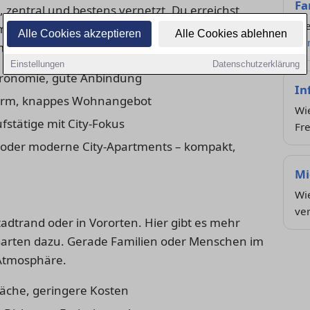
Fa
 zentral und bestens vernetzt. Du erreichst
Die
möglichkeiten schnell zu Fuß oder per ÖPNV.
Alle Cookies akzeptieren
Alle Cookies ablehnen
Zu
meist höher.
Einstellungen
Datenschutzerklärung
tronomie, gute Anbindung
In
ärm, knappes Wohnangebot
Wie
fstätige mit City-Fokus
Fre
oder moderne City-Apartments – kompakt,
Mi
Wie
ve
tadtrand oder in Vororten. Hier gibt es mehr
n Garten dazu. Gerade Familien oder Menschen im
Atmosphäre.
äche, geringere Kosten