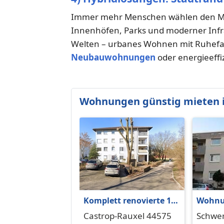
Immer mehr Menschen wählen den Mit
Innenhöfen, Parks und moderner Infra
Welten – urbanes Wohnen mit Ruhefak
Neubauwohnungen
oder energieeffi
Wohnungen günstig mieten 
Komplett renovierte 1-
Wohnu
Zimmer-Wohnung
in Sch
Castrop-Rauxel 44575
Schwer