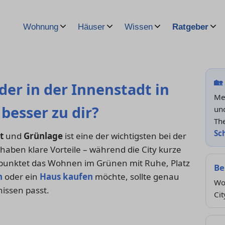
Wohnung
Häuser
Wissen
Ratgeber
🏡
er in der Innenstadt in
Meh
besser zu dir?
und
Th
Sc
t
und
Grünlage
ist eine der wichtigsten bei der
en klare Vorteile – während die City kurze
 punktet das Wohnen im Grünen mit Ruhe, Platz
Be
n
oder ein
Haus kaufen
möchte, sollte genau
Wo
issen passt.
Cit