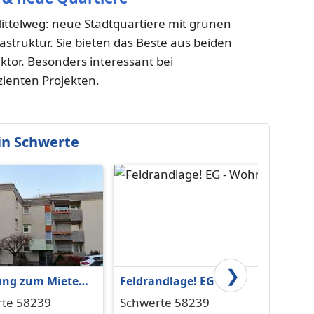
telweg: neue Stadtquartiere mit grünen
struktur. Sie bieten das Beste aus beiden
tor. Besonders interessant bei
zienten Projekten.
in Schwerte
❯
ng zum Mieten
Feldrandlage! EG -
AUSBL
werte 420,50 € 77
Wohnung + 2,5 Zi. +
Wohnun
te 58239
Schwerte 58239
Schwe