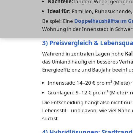
Nachteile:
längere Wege, geringere
Ideal für:
Familien, Ruhesuchende, 
Beispiel: Eine
Doppelhaushälfte im G
Wohnung in der Innenstadt in Schwer
3) Preisvergleich & Lebensqua
Während in zentralen Lagen hohe
Ka
das Umland häufig ein besseres Verhäl
Energieeffizienz und Baujahr beeinflu
Innenstadt: 14–20 € pro m² (Miete) ·
Grünlagen: 9–12 € pro m² (Miete) · r
Die Entscheidung hängt also nicht nu
Lebensstil – und davon, wie viel Nähe
suchst.
4) Hybridlösungen: Stadtrand